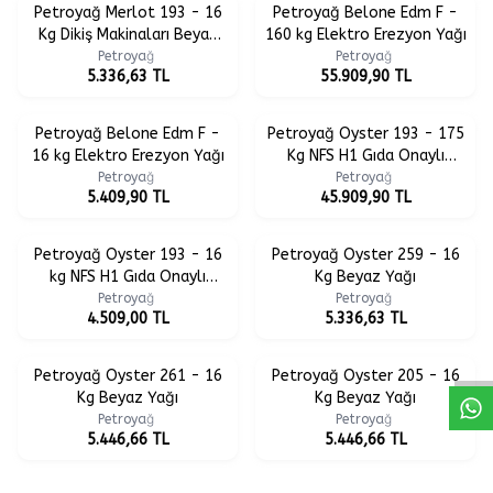
Petroyağ Merlot 193 - 16
Petroyağ Belone Edm F -
Kg Dikiş Makinaları Beyaz
160 kg Elektro Erezyon Yağı
Yağı
Petroyağ
Petroyağ
5.336,63
TL
55.909,90
TL
Petroyağ Belone Edm F -
Petroyağ Oyster 193 - 175
16 kg Elektro Erezyon Yağı
Kg NFS H1 Gıda Onaylı
Beyaz Yağı
Petroyağ
Petroyağ
5.409,90
TL
45.909,90
TL
Petroyağ Oyster 193 - 16
Petroyağ Oyster 259 - 16
kg NFS H1 Gıda Onaylı
Kg Beyaz Yağı
Beyaz Yağı
Petroyağ
Petroyağ
4.509,00
TL
5.336,63
TL
Petroyağ Oyster 261 - 16
Petroyağ Oyster 205 - 16
Kg Beyaz Yağı
Kg Beyaz Yağı
Petroyağ
Petroyağ
5.446,66
TL
5.446,66
TL