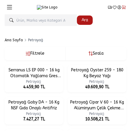
Favorilerim
Hesabım
Sepe
Ara
Ana Sayfa
Petroyağ
Filtrele
Sırala
Serranus LS EP 000 - 16 kg
Petroyağ Oyster 259 - 180
Otomatik Yağlama Gres
Kg Beyaz Yağı
Yağı
Petroyağ
Petroyağ
4.459,90
TL
49.609,90
TL
Petroyağ Goby DA - 16 Kg
Petroyağ Cipar V 60 - 16 Kg
NSF Gıda Onaylı Antifriz
Alüminyum Çelik Çekme
Yağı
Petroyağ
Petroyağ
7.427,27
TL
10.508,21
TL