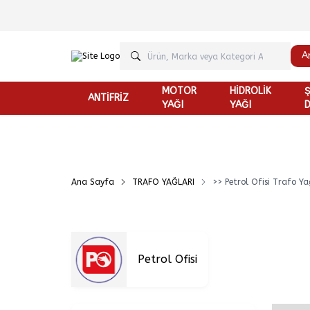
A
MOTOR
HİDROLİK
ANTİFRİZ
YAĞI
YAĞI
D
Ana Sayfa
TRAFO YAĞLARI
>> Petrol Ofisi Trafo Ya
Petrol Ofisi