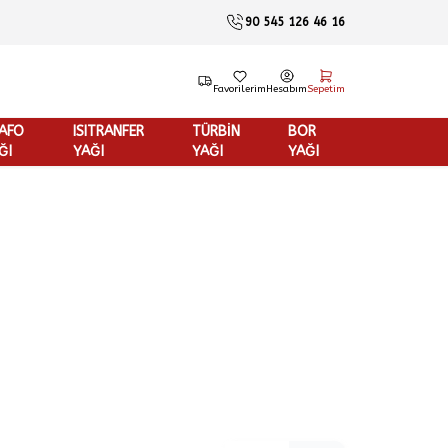
90 545 126 46 16
Favorilerim
Hesabım
Sepetim
AFO
ISITRANFER
TÜRBİN
BOR
ĞI
YAĞI
YAĞI
YAĞI