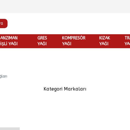
ra
ŞANZIMAN
GRES
KOMPRESÖR
KIZAK
TR
İŞLİ YAĞI
YAĞI
YAĞI
YAĞI
YA
ğları
Kategori Markaları