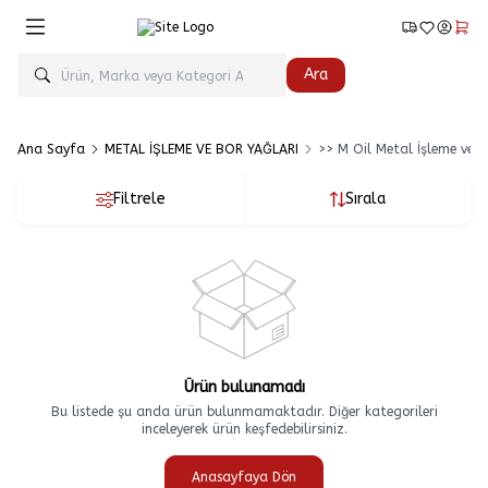
Favorilerim
Hesabım
Sepe
Ara
Ana Sayfa
METAL İŞLEME VE BOR YAĞLARI
>> M Oil Metal İşleme ve B
Filtrele
Sırala
Ürün bulunamadı
Bu listede şu anda ürün bulunmamaktadır. Diğer kategorileri
inceleyerek ürün keşfedebilirsiniz.
Anasayfaya Dön