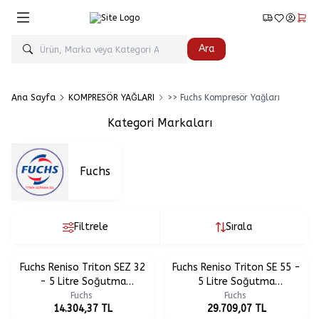
Favorilerim
Hesabım
Sepe
Ara
Ana Sayfa
KOMPRESÖR YAĞLARI
>> Fuchs Kompresör Yağları
Kategori Markaları
Fuchs
Filtrele
Sırala
Fuchs Reniso Triton SEZ 32
Fuchs Reniso Triton SE 55 -
- 5 Litre Soğutma
5 Litre Soğutma
Kompresör Yağı
Kompresör Yağı
Fuchs
Fuchs
14.304,37
TL
29.709,07
TL