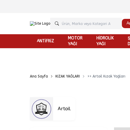
A
MOTOR
HİDROLİK
ANTİFRİZ
YAĞI
YAĞI
D
Ana Sayfa
KIZAK YAĞLARI
>> Artoil Kızak Yağları
Artoil