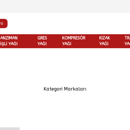
ra
ŞANZIMAN
GRES
KOMPRESÖR
KIZAK
TR
İŞLİ YAĞI
YAĞI
YAĞI
YAĞI
YA
Kategori Markaları