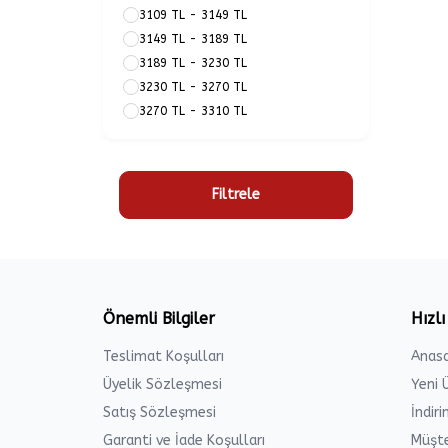
3109 TL - 3149 TL
3149 TL - 3189 TL
3189 TL - 3230 TL
3230 TL - 3270 TL
3270 TL - 3310 TL
Filtrele
Önemli Bilgiler
Hızlı
Teslimat Koşulları
Anas
Üyelik Sözleşmesi
Yeni 
Satış Sözleşmesi
İndir
Garanti ve İade Koşulları
Müşte