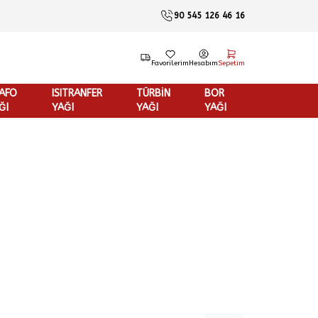
90 545 126 46 16
Favorilerim
Hesabım
Sepetim
AFO
ISITRANFER
TÜRBİN
BOR
ĞI
YAĞI
YAĞI
YAĞI