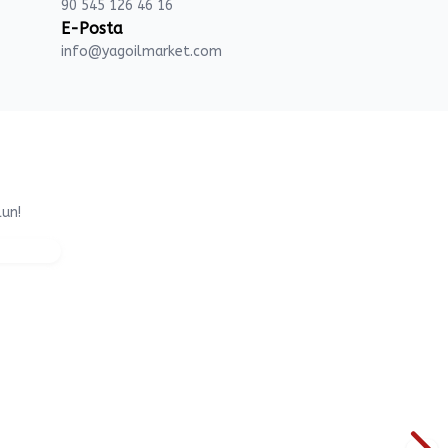
90 545 126 46 16
E-Posta
info@yagoilmarket.com
lun!